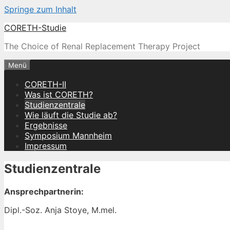
Springe zum Inhalt
CORETH-Studie
The Choice of Renal Replacement Therapy Project
Menü
CORETH-II
Was ist CORETH?
Studienzentrale
Wie läuft die Studie ab?
Ergebnisse
Symposium Mannheim
Impressum
Studienzentrale
Ansprechpartnerin:
Dipl.-Soz. Anja Stoye, M.mel.